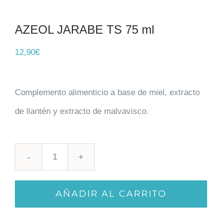
AZEOL JARABE TS 75 ml
12,90
€
Complemento alimenticio a base de miel, extracto
de llantén y extracto de malvavisco.
AZEOL
JARABE
AÑADIR AL CARRITO
TS
75