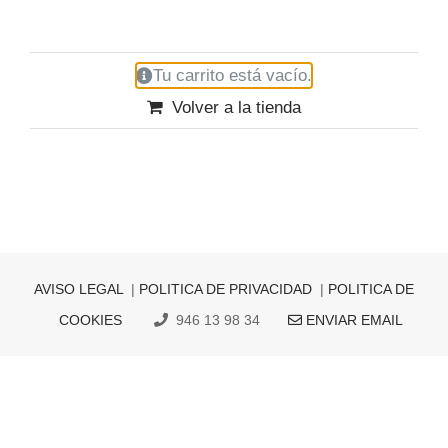
Tu carrito está vacío.
Volver a la tienda
AVISO LEGAL
|
POLITICA DE PRIVACIDAD
|
POLITICA DE
COOKIES
946 13 98 34
ENVIAR EMAIL