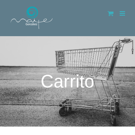
Saltar
al
contenido
Carrito