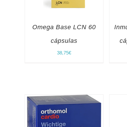
Omega Base LCN 60
Inm
cápsulas
cá
38,75
€