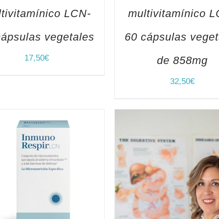
tivitamínico LCN-
multivitamínico 
cápsulas vegetales
60 cápsulas veget
17,50
€
de 858mg
32,50
€