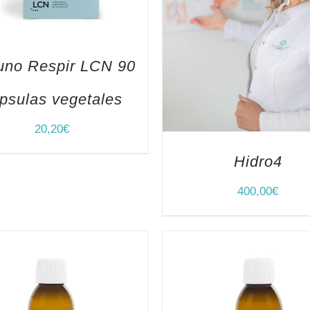
uno Respir LCN 90
psulas vegetales
20,20
€
Hidro4
400,00
€