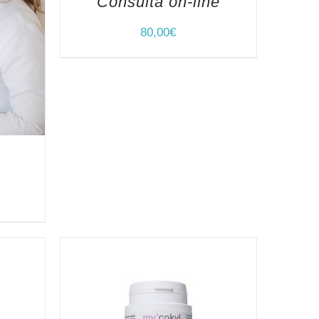
Consulta on-line
80,00
€