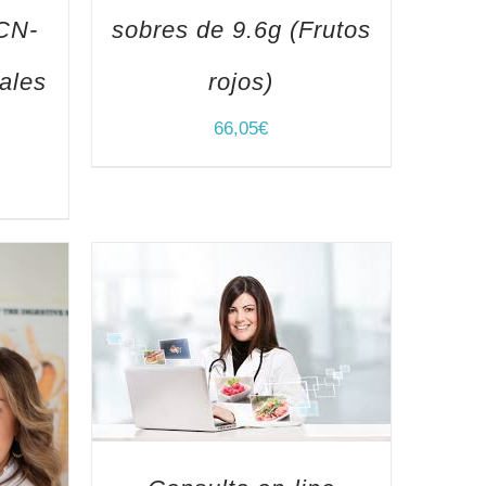
LCN-
sobres de 9.6g (Frutos
ales
rojos)
66,05
€