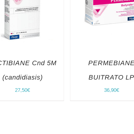
CTIBIANE Cnd 5M
PERMEBIAN
(candidiasis)
BUITRATO L
27,50
€
36,90
€