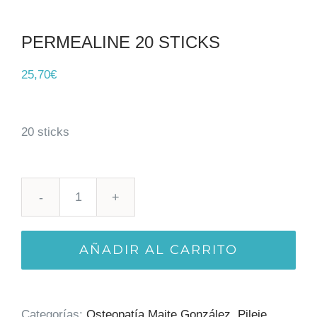
PERMEALINE 20 STICKS
25,70
€
20 sticks
PERMEALINE
20
AÑADIR AL CARRITO
STICKS
cantidad
Categorías:
Osteopatía Maite González
,
Pileje