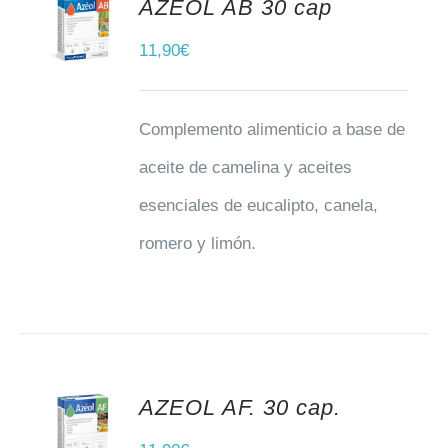
AZEOL AB 30 cap
AÑADIR AL CARRITO
11,90
€
Complemento alimenticio a base de
aceite de camelina y aceites
esenciales de eucalipto, canela,
romero y limón.
AZEOL AF. 30 cap.