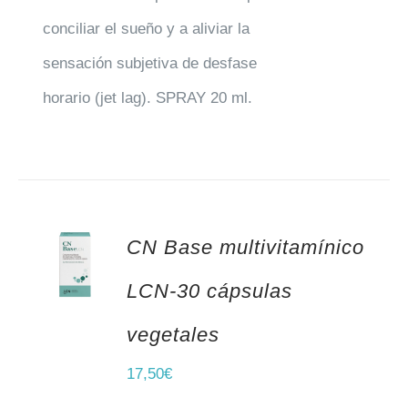
conciliar el sueño y a aliviar la
sensación subjetiva de desfase
horario (jet lag). SPRAY 20 ml.
CN Base multivitamínico
AÑADIR AL CARRITO
LCN-30 cápsulas
vegetales
17,50
€