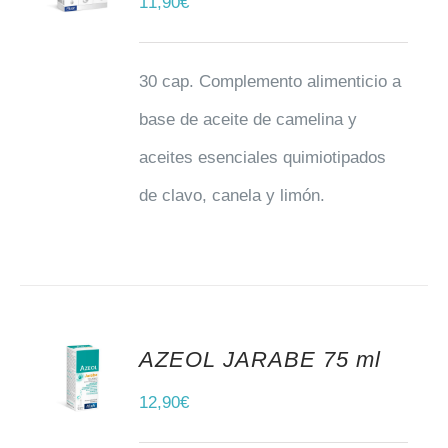
11,90
€
30 cap. Complemento alimenticio a
base de aceite de camelina y
aceites esenciales quimiotipados
de clavo, canela y limón.
AZEOL JARABE 75 ml
AÑADIR AL CARRITO
12,90
€