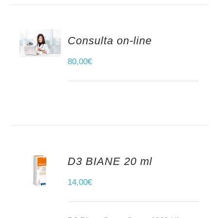
Consulta on-line
AÑADIR AL CARRITO
80,00
€
D3 BIANE 20 ml
AÑADIR AL CARRITO
14,00
€