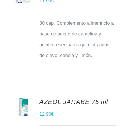
11,90
€
30 cap. Complemento alimenticio a
base de aceite de camelina y
aceites esenciales quimiotipados
de clavo, canela y limón.
AZEOL JARABE 75 ml
AÑADIR AL CARRITO
12,90
€