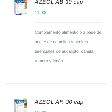
AZEOL AB 30 cap
AÑADIR AL CARRITO
11,90
€
Complemento alimenticio a base de
aceite de camelina y aceites
esenciales de eucalipto, canela,
romero y limón.
AZEOL AF. 30 cap.