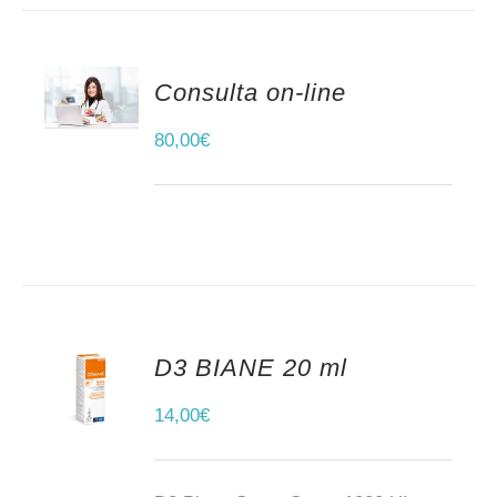
Consulta on-line
AÑADIR AL CARRITO
80,00
€
D3 BIANE 20 ml
AÑADIR AL CARRITO
14,00
€