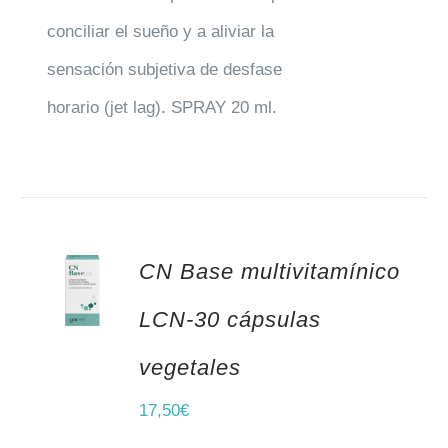
conciliar el sueño y a aliviar la
sensación subjetiva de desfase
horario (jet lag). SPRAY 20 ml.
CN Base multivitamínico
AÑADIR AL CARRITO
LCN-30 cápsulas
vegetales
17,50
€