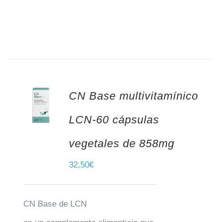
CN Base multivitamínico
AÑADIR AL CARRITO
LCN-60 cápsulas
vegetales de 858mg
32,50
€
CN Base de LCN