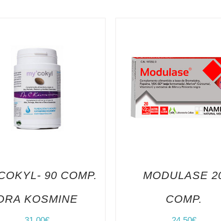
COKYL- 90 COMP.
MODULASE 2
DRA KOSMINE
COMP.
31,00
€
24,50
€