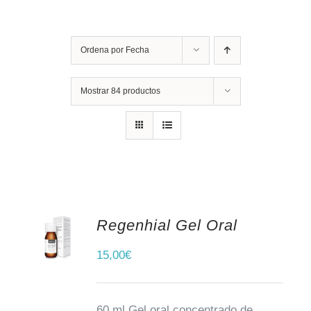
Ordena por
Fecha
Mostrar
84 productos
Regenhial Gel Oral
AÑADIR AL CARRITO
15,00
€
60 ml Gel oral concentrado de