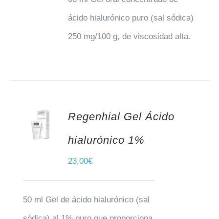
ácido hialurónico puro (sal sódica)
250 mg/100 g, de viscosidad alta.
Regenhial Gel Ácido
AÑADIR AL CARRITO
hialurónico 1%
23,00
€
50 ml Gel de ácido hialurónico (sal
sódica) al 1% puro que proporciona