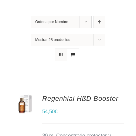
Ordena por
Nombre
Mostrar
28 productos
Regenhial HßD Booster
AÑADIR AL CARRITO
54,50
€
30 ml Concentrado protector y